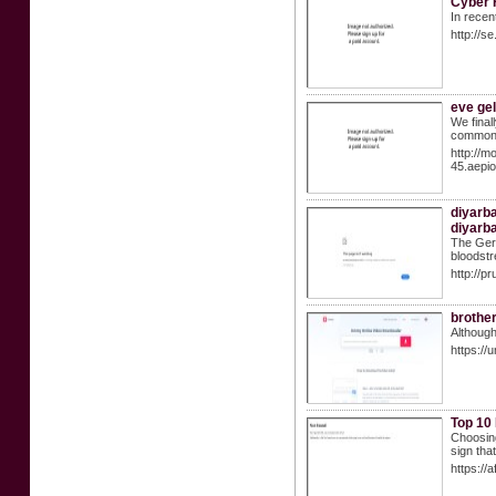
Cyber H
In recen
http://s
eve gel
We final
common t
http://
45.aepi
diyarba
diyarba
The Germ
bloodstr
http://p
brothe
Although
https://
Top 10
Choosing
sign tha
https://