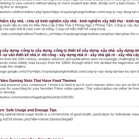
e looking to vary careers without taking on more student loan debt, design isn't a bad choice. Th
ing firm or designer.
translom.ru/bitrix/redirect.php?goto=https://xaydungtrangtrinoithat.com/cong-ty-xay-dung-tai-
hiệm xây nhà - chia sẽ kinh nghiệm xây nhà - kinh nghiệm xây biệt thự - kinh 
g muốn đầu tư nhà trọ Mẫu Nhà Cấp 4 Mái Thái 3 Phòng Ngủ 2 Phòng Tắm: Công ty xây dựn
i của ngôi nhà là màu cam và trắng. Cùng với kiểu thiết kế sang trọng ….
m.tripit.com/uhp/redirect?redirect_url=https://xaydungtrangtrinoithat.com/phan-biet-phan-tho
g xây dựng -công ty xây dựng -công ty thiết kế xây dựng -xây nhà -xây dựng nhà
 -tư vấn thiết kế nhà ở -thi công - xây dựng nhà ở - xây nhà giá rẻ - xây nhà cấp
urn from the 20th century, amateur advisors and publications were increasingly challenging t
rote some widely read essays from the 1880s through which she derided the eagerness which
ough the retailers.
image.google.cm/url?q=https://xaydungtrangtrinoithat.com/cong-ty-xay-dung-tai-bao-loc-lam-
Video Gaming Slots That Have Food Themes
and preserve your composure, I know it is hard to act in such manner when you are on the los
son for searching for your favorites Poker online games. This subscription can either be fr
or develop.
elleylive.com/members/bagelsign9/activity/109195/
en: Safe Usage and Dosage Tips
ing optimal blood sugar levels is a cornerstone of good health, particularly for individuals ma
lug.42019.it/index.php?title=Utente:StantonStegall3