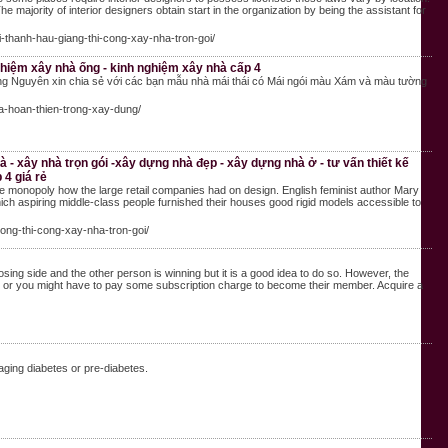
e majority of interior designers obtain start in the organization by being the assistant for
vi-thanh-hau-giang-thi-cong-xay-nha-tron-goi/
nghiệm xây nhà ống - kinh nghiệm xây nhà cấp 4
g Nguyên xin chia sẻ với các bạn mẫu nhà mái thái có Mái ngói màu Xám và màu tường
-va-hoan-thien-trong-xay-dung/
 - xây nhà trọn gói -xây dựng nhà đẹp - xây dựng nhà ở - tư vấn thiết kế
 4 giá rẻ
he monopoly how the large retail companies had on design. English feminist author Mary
 aspiring middle-class people furnished their houses good rigid models accessible to
dong-thi-cong-xay-nha-tron-goi/
ing side and the other person is winning but it is a good idea to do so. However, the
ee or you might have to pay some subscription charge to become their member. Acquire a
naging diabetes or pre-diabetes.