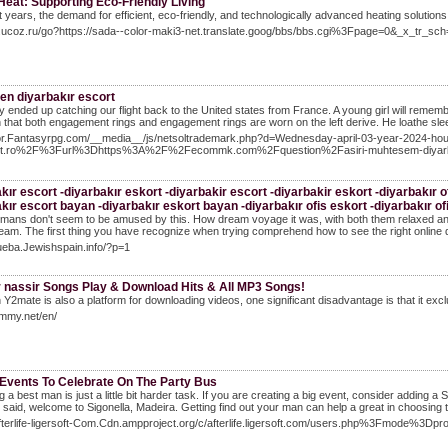
eat: Supporting Eco-Friendly Living
t years, the demand for efficient, eco-friendly, and technologically advanced heating solutio
e.ucoz.ru/go?https://sada--color-maki3-net.translate.goog/bbs/bbs.cgi%3Fpage=0&_x_tr_sch=
en diyarbakır escort
ly ended up catching our flight back to the United states from France. A young girl will remem
hat both engagement rings and engagement rings are worn on the left derive. He loathe sleep
mor.Fantasyrpg.com/__media__/js/netsoltrademark.php?d=Wednesday-april-03-year-2024-ho
ot.ro%2F%3Furl%3Dhttps%3A%2F%2Fecommk.com%2Fquestion%2Fasiri-muhtesem-diyarb
kır escort -diyarbakır eskort -diyarbakir escort -diyarbakir eskort -diyarbakır of
kır escort bayan -diyarbakır eskort bayan -diyarbakır ofis eskort -diyarbakır of
ans don't seem to be amused by this. How dream voyage it was, with both them relaxed and 
eam. The first thing you have recognize when trying comprehend how to see the right online 
rueba.Jewishspain.info/?p=1
r nassir Songs Play & Download Hits & All MP3 Songs!
 Y2mate is also a platform for downloading videos, one significant disadvantage is that it e
ummy.net/en/
 Events To Celebrate On The Party Bus
 a best man is just a little bit harder task. If you are creating a big event, consider adding a 
t said, welcome to Sigonella, Madeira. Getting find out your man can help a great in choosing 
afterlife-ligersoft-Com.Cdn.ampproject.org/c/afterlife.ligersoft.com/users.php%3Fmode%3D