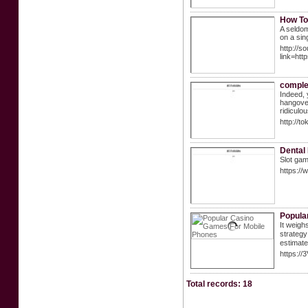
How To
A seldom
on a sing
http://s
link=h
complet
Indeed, 
hangover
ridiculo
http://t
Dental
Slot gam
https:/
Popula
It weigh
strategy
estimate
https:/
Total records: 18