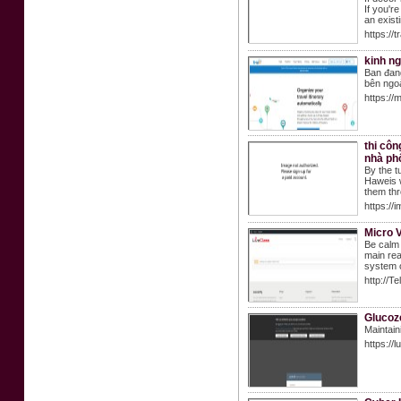
If you'r
an exist
https://
kinh ng
Ban đan
bên ngoà
https://
thi côn
nhà phố
By the t
Haweis w
them thr
https://
Micro 
Be calm 
main rea
system 
http://T
Glucoz
Maintain
https://