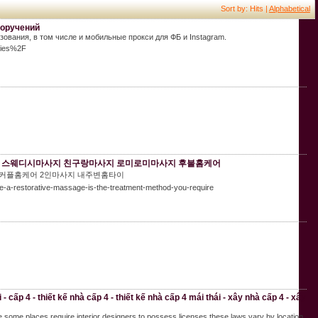
Sort by: Hits |
Alphabetical
поручений
ования, в том числе и мобильные прокси для ФБ и Instagram.
oxies%2F
지 스웨디시마사지 친구랑마사지 로미로미마사지 후불홈케어
 커플홈케어 2인마사지 내주변홈타이
be-a-restorative-massage-is-the-treatment-method-you-require
- cấp 4 - thiết kế nhà cấp 4 - thiết kế nhà cấp 4 mái thái - xây nhà cấp 4 - xây
ile some places require interior designers to possess licenses these laws vary by location.