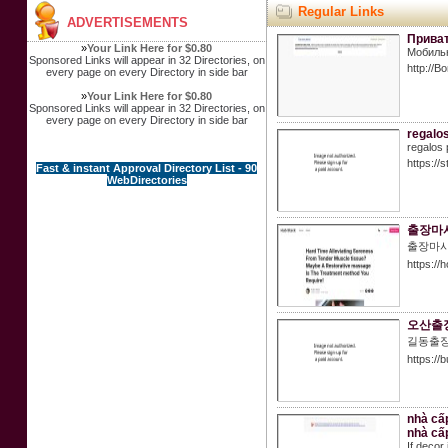
Regular Links
ADVERTISEMENTS
Приват
»
Your Link Here for $0.80
Мобильн
Sponsored Links will appear in 32 Directories, on
http://
every page on every Directory in side bar
»
Your Link Here for $0.80
Sponsored Links will appear in 32 Directories, on
every page on every Directory in side bar
regalo
regalos 
https://
Fast & instant Approval Directory List - 90
WebDirectories
출장마
출장마사
https://
오산출
길동출
https://
nhà cấp
nhà cấp
If decor