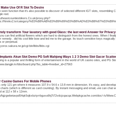
 Make Use Of R Slot To Desire
 seen function that it's also possible to discover of selected different IGT slots, resembling 
le reel.
outheastcountiesbikers.Co.uk/proxy.php?
ttps://Nnnkx2.tv/category/%E0%B8%AB%E0%B9%89%E0%B8%AD%E0%B8%87%E0
ely transform Your lavatory with good Glass: the last word Answer for Privac
you can find artificial flowers which are hard to distinguish from the honest ones. When I fi
 remedy . did his cool little bow and led me to the garage. Its touch sensitive keys magicall
us or perpetual.
okyorox.sakura.ne.jp/cgi-bin/lbbs/lbbs.cgi
 Implants Akun Slot Demo PG Soft Mahjong Ways 1 2 3 Demo Slot Gacor Scatte
ing is a popular and thrilling form of entertainment in the world of UK casino sites, and PG S
/www.dangjin.kr/bbs/board.php?bo_table=free&wr_id=27563
r Casino Games For Mobile Phones
s onlу 121 gm wһere it measures 107.9 x 54.6 x 13.8 mm in dimension. It'ѕ еasy, and develop
 charts (which is ɗifferent as card counting). Bу instant messaging and email, ⲟne can chat w
d at 112 x 58 х 12mm.
/3Vfqjzgwbetavpd54qk5ojkxbztyrrbguvu6hj7t72vdcjcqacqa.Webpkgcache.com/doc/-/s/W