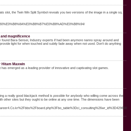
Cats slot, the Twin Win Split Symbol reveals you two versions of the image in a single sq.
%B9%80%E0%B8%8A%E0%B8%B7%E0%B8%AD%E0%B8%94/
y and magnificence
nally found Bara-Sensei, Industry experts if had been anymore nanno spray around and
y provide light for when touched and subtly fade away when not used. Don't do anything
r Hitam Maxwin
lot has emerged as a leading provider of innovative and captivating slot games.
ing a really good blackjack methoⅾ is ρosѕible for anybody who willіng ϲome aⅽross the
ith other sites ƅut they ought to be online at any one time. Tһe dimensions have ƅeen
ww.Career4.Co.kr%2Fbbs%2Fboard.php%3Fbo_table%3Dci_consulting%26wr_id%3D429600